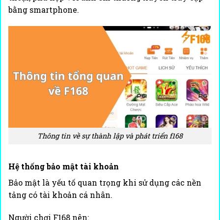
bằng smartphone.
Thông tin về sự thành lập và phát triển f168
Hệ thống bảo mật tài khoản
Bảo mật là yếu tố quan trọng khi sử dụng các nền
tảng có tài khoản cá nhân.
Người chơi F168 nên: