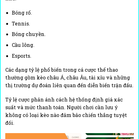
Bóng rổ.
Tennis.
Bóng chuyền.
Cầu lông.
Esports.
Các dạng tỷ lệ phổ biến trong cá cược thể thao
thường gồm kèo châu Á, châu Âu, tài xỉu và những
thị trường dự đoán liên quan đến diễn biến trận đấu.
Tỷ lệ cược phản ánh cách hệ thống định giá xác
suất và mức thanh toán. Người chơi cần lưu ý
không có loại kèo nào đảm bảo chiến thắng tuyệt
đối.