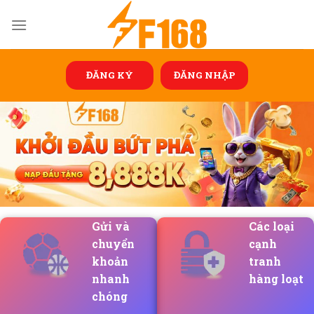
Skip
to
content
ĐĂNG KÝ
ĐĂNG NHẬP
Gửi và
Các loại
chuyển
cạnh
khoản
tranh
nhanh
hàng loạt
chóng