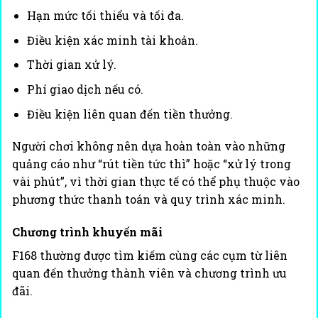
Hạn mức tối thiểu và tối đa.
Điều kiện xác minh tài khoản.
Thời gian xử lý.
Phí giao dịch nếu có.
Điều kiện liên quan đến tiền thưởng.
Người chơi không nên dựa hoàn toàn vào những
quảng cáo như “rút tiền tức thì” hoặc “xử lý trong
vài phút”, vì thời gian thực tế có thể phụ thuộc vào
phương thức thanh toán và quy trình xác minh.
Chương trình khuyến mãi
F168 thường được tìm kiếm cùng các cụm từ liên
quan đến thưởng thành viên và chương trình ưu
đãi.