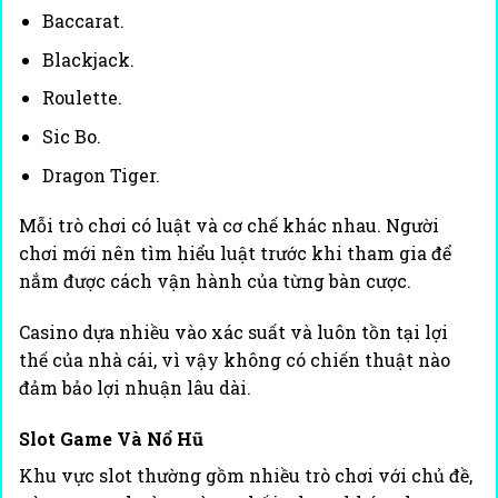
Baccarat.
Blackjack.
Roulette.
Sic Bo.
Dragon Tiger.
Mỗi trò chơi có luật và cơ chế khác nhau. Người
chơi mới nên tìm hiểu luật trước khi tham gia để
nắm được cách vận hành của từng bàn cược.
Casino dựa nhiều vào xác suất và luôn tồn tại lợi
thế của nhà cái, vì vậy không có chiến thuật nào
đảm bảo lợi nhuận lâu dài.
Slot Game Và Nổ Hũ
Khu vực slot thường gồm nhiều trò chơi với chủ đề,