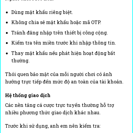
Dùng mật khẩu riêng biệt.
Không chia sẻ mật khẩu hoặc mã OTP.
Tránh đăng nhập trên thiết bị công cộng.
Kiểm tra tên miền trước khi nhập thông tin.
Thay mật khẩu nếu phát hiện hoạt động bất
thường.
Thói quen bảo mật của mỗi người chơi có ảnh
hưởng trực tiếp đến mức độ an toàn của tài khoản.
Hệ thống giao dịch
Các nền tảng cá cược trực tuyến thường hỗ trợ
nhiều phương thức giao dịch khác nhau.
Trước khi sử dụng, anh em nên kiểm tra: