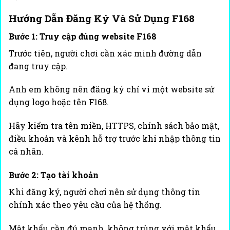
Hướng Dẫn Đăng Ký Và Sử Dụng F168
Bước 1: Truy cập đúng website F168
Trước tiên, người chơi cần xác minh đường dẫn
đang truy cập.
Anh em không nên đăng ký chỉ vì một website sử
dụng logo hoặc tên F168.
Hãy kiểm tra tên miền, HTTPS, chính sách bảo mật,
điều khoản và kênh hỗ trợ trước khi nhập thông tin
cá nhân.
Bước 2: Tạo tài khoản
Khi đăng ký, người chơi nên sử dụng thông tin
chính xác theo yêu cầu của hệ thống.
Mật khẩu cần đủ mạnh, không trùng với mật khẩu