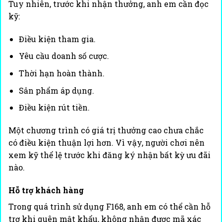
Tuy nhiên, trước khi nhận thưởng, anh em cần đọc
kỹ:
Điều kiện tham gia.
Yêu cầu doanh số cược.
Thời hạn hoàn thành.
Sản phẩm áp dụng.
Điều kiện rút tiền.
Một chương trình có giá trị thưởng cao chưa chắc
có điều kiện thuận lợi hơn. Vì vậy, người chơi nên
xem kỹ thể lệ trước khi đăng ký nhận bất kỳ ưu đãi
nào.
Hỗ trợ khách hàng
Trong quá trình sử dụng F168, anh em có thể cần hỗ
trợ khi quên mật khẩu, không nhận được mã xác