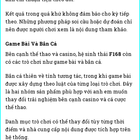
Kết quả trong quá khứ không đảm bảo cho kỳ tiếp
theo. Những phương pháp soi cầu hoặc dự đoán chỉ
nên được người chơi xem là nội dung tham khảo.
Game Bài Và Bắn Cá
Bên cạnh thể thao và casino, hệ sinh thái
F168
còn
có các trò chơi như game bài và bắn cá.
Bắn cá thiên về tính tương tác, trong khi game bài
được xây dựng theo luật của từng loại trò chơi. Đây
là hai nhóm sản phẩm phù hợp với anh em muốn
thay đổi trải nghiệm bên cạnh casino và cá cược
thể thao.
Danh mục trò chơi có thể thay đổi tùy từng thời
điểm và nhà cung cấp nội dung được tích hợp trên
hệ thống.