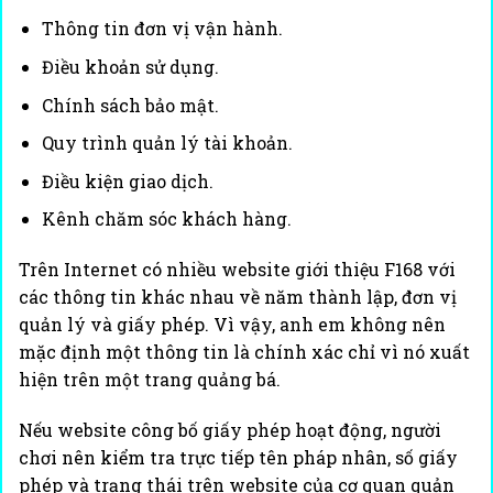
Thông tin đơn vị vận hành.
Điều khoản sử dụng.
Chính sách bảo mật.
Quy trình quản lý tài khoản.
Điều kiện giao dịch.
Kênh chăm sóc khách hàng.
Trên Internet có nhiều website giới thiệu F168 với
các thông tin khác nhau về năm thành lập, đơn vị
quản lý và giấy phép. Vì vậy, anh em không nên
mặc định một thông tin là chính xác chỉ vì nó xuất
hiện trên một trang quảng bá.
Nếu website công bố giấy phép hoạt động, người
chơi nên kiểm tra trực tiếp tên pháp nhân, số giấy
phép và trạng thái trên website của cơ quan quản