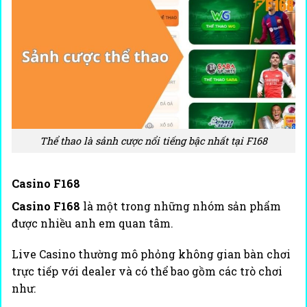
Thể thao là sảnh cược nổi tiếng bậc nhất tại F168
Casino F168
Casino F168
là một trong những nhóm sản phẩm
được nhiều anh em quan tâm.
Live Casino thường mô phỏng không gian bàn chơi
trực tiếp với dealer và có thể bao gồm các trò chơi
như: