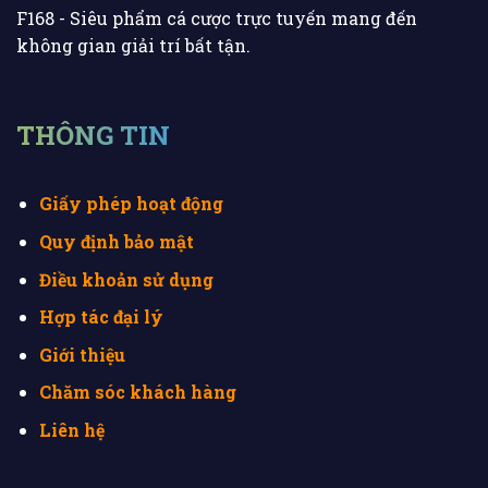
F168 - Siêu phẩm cá cược trực tuyến mang đến
không gian giải trí bất tận.
THÔNG TIN
Giấy phép hoạt động
Quy định bảo mật
Điều khoản sử dụng
Hợp tác đại lý
Giới thiệu
Chăm sóc khách hàng
Liên hệ