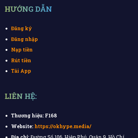
HƯỚNG DẪN
Đăng ký
Đăng nhập
Nạp tiền
Rút tiền
Tải App
LIÊN HỆ:
Thương hiệu: F168
Website:
https://okhype.media/
Địa chỉ:
Đường Số 106, Hiệp Phú, Quận 9, Hồ Chí