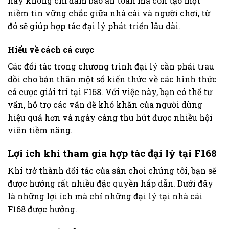
này không chỉ đảm bảo an toàn mà còn tạo một
niềm tin vững chắc giữa nhà cái và người chơi, từ
đó sẽ giúp hợp tác đại lý phát triển lâu dài.
Hiểu về cách cá cược
Các đối tác trong chương trình đại lý cần phải trau
dồi cho bản thân một số kiến thức về các hình thức
cá cược giải trí tại F168. Với việc này, bạn có thể tư
vấn, hỗ trợ các vấn đề khó khăn của người dùng
hiệu quả hơn và ngày càng thu hút được nhiều hội
viên tiềm năng.
Lợi ích khi tham gia hợp tác đại lý tại F168
Khi trở thành đối tác của sân chơi chúng tôi, bạn sẽ
được hưởng rất nhiều đặc quyền hấp dẫn. Dưới đây
là những lợi ích mà chỉ những đại lý tại nhà cái
F168 được hưởng.