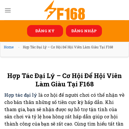
Skip
to
content
ĐĂNG KÝ
ĐĂNG NHẬP
Home
-
Hợp Tác Đại Lý – Cơ Hội Để Hội Viên Làm Giàu Tại F168
Hợp Tác Đại Lý – Cơ Hội Để Hội Viên
Làm Giàu Tại F168
Hợp tác đại lý
là cơ hội để người chơi có thể nhận về
cho bản thân những số tiền cực kỳ hấp dẫn. Khi
tham gia, bạn sẽ nhận được sự hỗ trợ tận tình của
sân chơi và tỷ lệ hoa hồng rất hấp dẫn giúp cơ hội
thành công của bạn sẽ rất cao. Cùng tìm hiểu tất tần