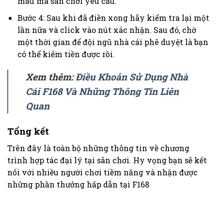
mẫu mà sân chơi yêu cầu.
Bước 4: Sau khi đã điền xong hãy kiểm tra lại một
lần nữa và click vào nút xác nhận. Sau đó, chờ
một thời gian để đội ngũ nhà cái phê duyệt là bạn
có thể kiếm tiền được rồi.
Xem thêm:
Điều Khoản Sử Dụng Nhà
Cái F168 Và Những Thông Tin Liên
Quan
Tổng kết
Trên đây là toàn bộ những thông tin về chương
trình hợp tác đại lý tại sân chơi. Hy vọng bạn sẽ kết
nối với nhiều người chơi tiềm năng và nhận được
những phần thưởng hấp dẫn tại F168