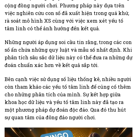
cộng đồng người chơi. Phương pháp này dựa trên
việc nghiên cứu con số đã xuất hiện trong quá khứ,
rà soát mô hình XS cùng với việc xem xét yếu tố
tâm linh có thể ảnh hưởng đến kết quả.
Những người áp dụng soi cầu tin rằng, trong các con
số ẩn chứa những quy luật và mẫu số nhất định. Khi
phân tích sâu sắc dữ liệu này có thể đưa ra những dự
đoán chuẩn xác hơn về kết quả sắp tới.
Bên cạnh việc sử dụng số liệu thống kê, nhiều người
còn tham khảo các yếu tố tâm linh để củng cố thêm
cho những phân tích của mình. Sự kết hợp giữa
khoa học dữ liệu và yếu tố tâm linh này đã tạo ra
một phương pháp dự đoán độc đáo. Qua đó thu hút
sự quan tâm của đông đảo người chơi.