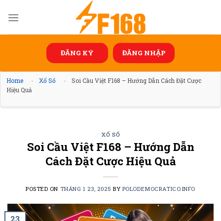
Skip
to
content
ĐĂNG KÝ
ĐĂNG NHẬP
Home
-
Xổ Số
-
Soi Cầu Việt F168 – Hướng Dẫn Cách Đặt Cược
Hiệu Quả
XỔ SỐ
Soi Cầu Việt F168 – Hướng Dẫn
Cách Đặt Cược Hiệu Quả
POSTED ON
THÁNG 1 23, 2025
BY
POLODEMOCRATICO.INFO
23