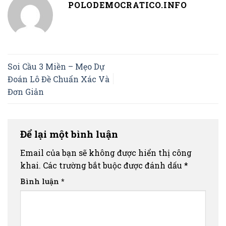
POLODEMOCRATICO.INFO
Soi Cầu 3 Miền – Mẹo Dự
Đoán Lô Đề Chuẩn Xác Và
Đơn Giản
Để lại một bình luận
Email của bạn sẽ không được hiển thị công
khai.
Các trường bắt buộc được đánh dấu
*
Bình luận
*