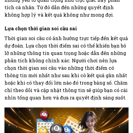
tích cá nhân. Từ đó dẫn đến những quyết định
không hợp lý và kết quả không như mong đợi.
Lựa chọn thời gian soi cầu sai
Thời gian soi cầu có ảnh hưởng trực tiếp đến kết quả
dự đoán. Lựa chọn thời điểm sai có thể khiến bạn bỏ
lỡ những thông tin quan trọng hoặc dẫn đến những
phân tích không chính xác. Người chơi nên lựa
chọn thời gian soi cầu vào những thời điểm có
thông tin mới nhất như sau khi có kết quả gần nhất
hoặc khi có thay đổi lớn nào đó trong bảng số. Chăm
chỉ theo dõi và cập nhật thông tin sẽ giúp bạn có cái
nhìn tổng quan hơn và đưa ra quyết định sáng suốt.