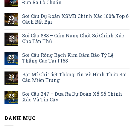
Đưa Ra Lô Chuẩn
Th1
Soi Cầu Dự Đoán XSMB Chính Xác 100% Top 6
23
Cách Bất Bại
Th1
Soi Cầu 888 – Cẩm Nang Chốt Số Chính Xác
23
Cho Tân Thủ
Th1
Soi Cầu Rồng Bạch Kim Đảm Bảo Tỷ Lệ
23
Thắng Cao Tại F168
Th1
Bật Mí Chi Tiết Thông Tin Về Hình Thức Soi
23
Cầu Miền Trung
Th1
Soi Cầu 247 – Đưa Ra Dự Đoán Xổ Số Chính
23
Xác Và Tin Cậy
Th1
DANH MỤC