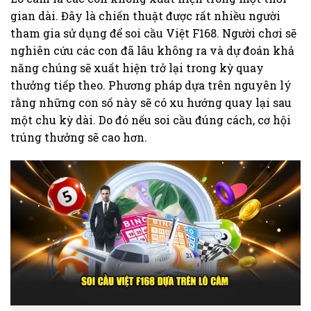
gian dài. Đây là chiến thuật được rất nhiều người
tham gia sử dụng để soi cầu Việt F168. Người chơi sẽ
nghiên cứu các con đã lâu không ra và dự đoán khả
năng chúng sẽ xuất hiện trở lại trong kỳ quay
thưởng tiếp theo. Phương pháp dựa trên nguyên lý
rằng những con số này sẽ có xu hướng quay lại sau
một chu kỳ dài. Do đó nếu soi cầu đúng cách, cơ hội
trúng thưởng sẽ cao hơn.