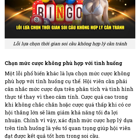
Lỗi lựa chọn thời gian soi cầu không hợp lý cần tránh
Chọn mức cược không phù hợp với tình huống
Một lỗi phổ biến khác là lựa chọn mức cược không
phù hợp với tình huống cụ thể. Hội viên cần phải
cân nhắc mức cược dựa trên phân tích và tình hình
thực tế thay vì theo cảm tính. Cược quá cao trong
khi không chắc chắn hoặc cược quá thấp khi có cơ
hội thắng lớn sẽ làm giảm khả năng tối đa lợi
nhuận. Chính vì vậy, xác định mức cược hợp lý dựa
trên tình huống là yếu tố quan trọng giúp hội viên
đạt được kết quả tốt hơn trong soi cầu.