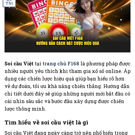
Th1
Soi cầu Việt
tại
trang chủ F168
là phương pháp được
nhiều người yêu thích khi tham gia xổ số online. Áp
dụng các chiến lược hiệu quả giúp bạn hiểu rõ hơn
về dự đoán, tối ưu khả năng chiến thắng. Hướng dẫn
chi tiết dưới đây sẽ giúp những người mới bắt đầu có
cái nhìn sâu sắc và bước đầu xây dựng được chiến
lược thông minh.
Tìm hiểu về soi cầu việt là gì
Soi cầu Việt đang ngày càng trở nên phổ biến trong