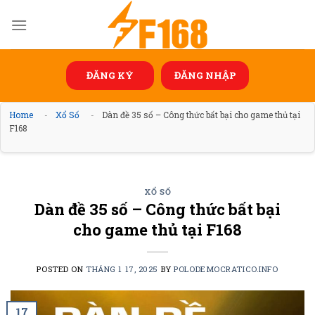
Skip
to
content
ĐĂNG KÝ
ĐĂNG NHẬP
Home
-
Xổ Số
-
Dàn đề 35 số – Công thức bất bại cho game thủ tại
F168
XỔ SỐ
Dàn đề 35 số – Công thức bất bại
cho game thủ tại F168
POSTED ON
THÁNG 1 17, 2025
BY
POLODEMOCRATICO.INFO
17