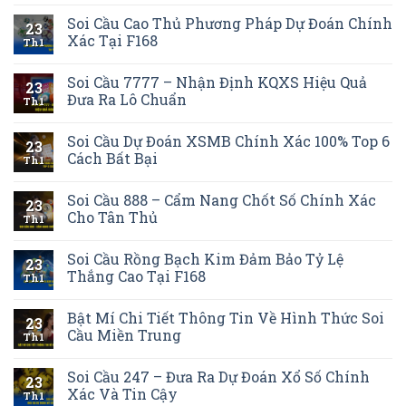
Soi Cầu Cao Thủ Phương Pháp Dự Đoán Chính
23
Xác Tại F168
Th1
Soi Cầu 7777 – Nhận Định KQXS Hiệu Quả
23
Đưa Ra Lô Chuẩn
Th1
Soi Cầu Dự Đoán XSMB Chính Xác 100% Top 6
23
Cách Bất Bại
Th1
Soi Cầu 888 – Cẩm Nang Chốt Số Chính Xác
23
Cho Tân Thủ
Th1
Soi Cầu Rồng Bạch Kim Đảm Bảo Tỷ Lệ
23
Thắng Cao Tại F168
Th1
Bật Mí Chi Tiết Thông Tin Về Hình Thức Soi
23
Cầu Miền Trung
Th1
Soi Cầu 247 – Đưa Ra Dự Đoán Xổ Số Chính
23
Xác Và Tin Cậy
Th1