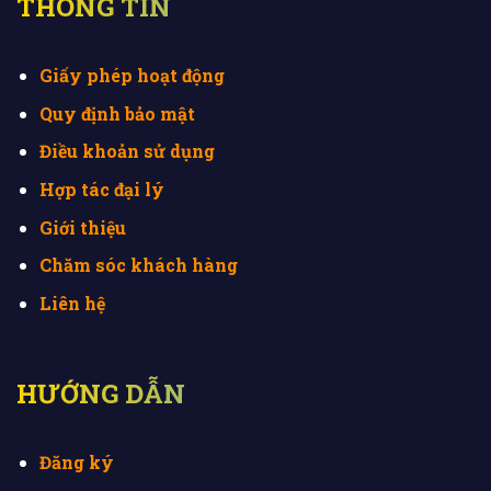
THÔNG TIN
Giấy phép hoạt động
Quy định bảo mật
Điều khoản sử dụng
Hợp tác đại lý
Giới thiệu
Chăm sóc khách hàng
Liên hệ
HƯỚNG DẪN
Đăng ký