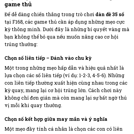
game thủ
Để dễ dàng chiến thắng trong trò chơi
dàn đề 35 số
tại F168, các game thủ cần áp dụng những mẹo cực
kỳ thông minh. Dưới đây là những bí quyết vàng mà
bạn không thể bỏ qua nếu muốn nâng cao cơ hội
trúng thưởng:
Chọn số liên tiếp – Đánh vào chu kỳ
Một trong những mẹo hấp dẫn và hiệu quả nhất là
lựa chọn các số liên tiếp (ví dụ: 1-2-3, 4-5-6). Những
con liên tiếp thường xuất hiện cùng nhau trong các
kỳ quay, mang lại cơ hội trúng lớn. Cách chơi này
không chỉ đơn giản mà còn mang lại sự bất ngờ thú
vị mỗi khi quay thưởng.
Chọn số kết hợp giữa may mắn và ý nghĩa
Một mẹo đầy tính cá nhân là chọn các con có liên