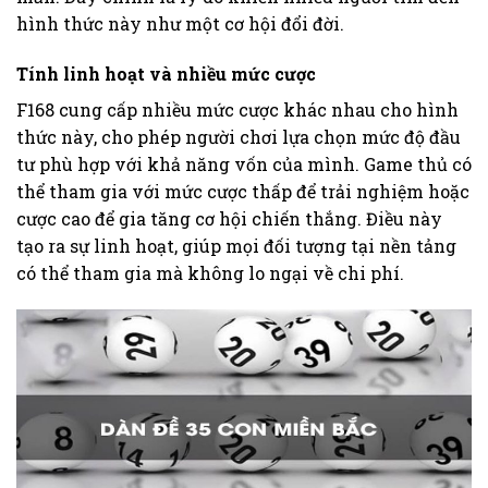
hình thức này như một cơ hội đổi đời.
Tính linh hoạt và nhiều mức cược
F168 cung cấp nhiều mức cược khác nhau cho hình
thức này, cho phép người chơi lựa chọn mức độ đầu
tư phù hợp với khả năng vốn của mình. Game thủ có
thể tham gia với mức cược thấp để trải nghiệm hoặc
cược cao để gia tăng cơ hội chiến thắng. Điều này
tạo ra sự linh hoạt, giúp mọi đối tượng tại nền tảng
có thể tham gia mà không lo ngại về chi phí.