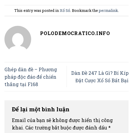
This entry was posted in
Xổ Số
. Bookmark the
permalink
.
POLODEMOCRATICO.INFO
Ghép dàn đề – Phương
Dàn Đề 247 Là Gì? Bí Kíp
pháp độc đáo để chiến
Đặt Cược Xổ Số Bất Bại
thắng tại F168
Để lại một bình luận
Email của bạn sẽ không được hiển thị công
khai.
Các trường bắt buộc được đánh dấu
*