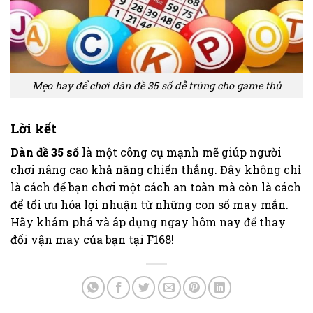
Mẹo hay để chơi dàn đề 35 số dễ trúng cho game thủ
Lời kết
Dàn đề 35 số
là một công cụ mạnh mẽ giúp người
chơi nâng cao khả năng chiến thắng. Đây không chỉ
là cách để bạn chơi một cách an toàn mà còn là cách
để tối ưu hóa lợi nhuận từ những con số may mắn.
Hãy khám phá và áp dụng ngay hôm nay để thay
đổi vận may của bạn tại F168!